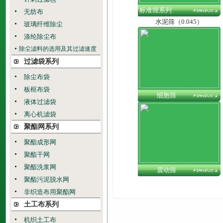
标准筛系列
无纺布
水泥筛（0.045）
玻璃纤维除尘
涤纶除尘布
除尘滤料的选用及其过滤速度
过滤袋系列
除尘布袋
板框布袋
细胞筛
液体过滤袋
离心机滤袋
聚酯网系列
聚酯成形网
聚酯干网
聚酯洗浆网
震动筛
聚酯污泥脱水网
非织造布用聚酯网
土工布系列
机织土工布