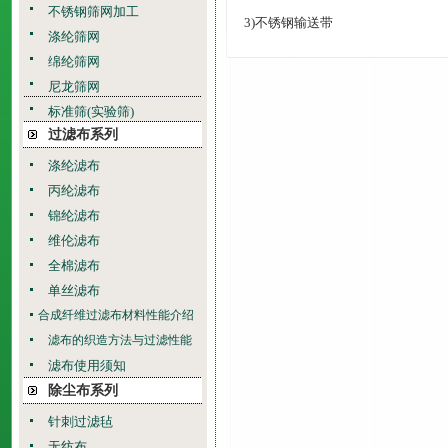
不锈钢筛网加工
3)
不锈钢输送带
涤纶筛网
绵纶筛网
尼龙筛网
标准筛(实验筛)
过滤布系列
涤纶滤布
丙纶滤布
锦纶滤布
维伦滤布
全棉滤布
单丝滤布
合成纤维过滤布材料性能介绍
滤布的织造方法与过滤性能
滤布使用须知
除尘布系列
针刺过滤毡
无纺布