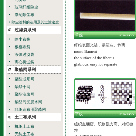
玻璃纤维除尘
涤纶除尘布
除尘滤料的选用及其过滤速度
过滤袋系列
单丝
除尘布袋
纤维表面光洁，易清灰、剥离
板框布袋
monofilament
液体过滤袋
the surface of the fiber is
离心机滤袋
glabrous, easy for separate
聚酯网系列
聚酯成形网
聚酯干网
聚酯洗浆网
聚酯污泥脱水网
非织造布用聚酯网
平纹
土工布系列
组织点细密、织物强力高、对细微
机织土工布
粒
无纺土工布