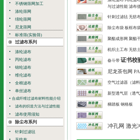
不锈钢筛网加工
与过滤性能
滤布
涤纶筛网
针刺过滤毡
无纺
绵纶筛网
尼龙筛网
除尘布袋
板框布
标准筛(实验筛)
聚酯成形网
聚酯
过滤布系列
机织土工布
无纺
涤纶滤布
证书校
丙纶滤布
畚斗带
锦纶滤布
尼龙茶包网
P
维伦滤布
空气过滤器（滤料
全棉滤布
单丝滤布
新型透气层（透气
合成纤维过滤布材料性能介绍
梯踏板
钢格板
滤布的织造方法与过滤性能
滤布使用须知
除尘布系列
冲孔网
激光
针刺过滤毡
无纺布