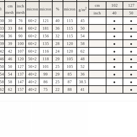
cm
102
127
cm
inch
2
.
micron
micron
%
micron
g/m
mesh
mesh
inch
40
50
30
30
76
60×2
121
40
115
45
●
●
33
33
84
60×2
181
36
115
50
●
●
36
36
90
60×2
156
32
115
54
●
●
39
39
100
60×2
135
28
120
58
●
●
42
42
107
60×2
116
24
120
62
●
●
46
46
120
50×2
118
29
105
48
●
●
50
50
127
50×2
101
25
105
52
●
●
54
54
137
40×2
99
29
85
36
●
●
58
58
147
40×2
86
25
87
38.5
●
●
62
62
157
40×2
75
22
88
41
●