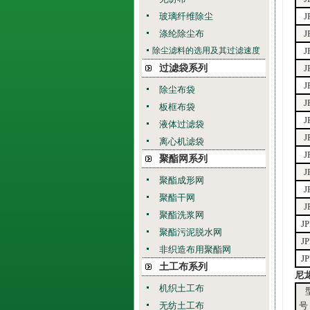
玻璃纤维除尘
J
涤纶除尘布
J
除尘滤料的选用及其过滤速度
J
过滤袋系列
J
J
除尘布袋
J
板框布袋
J
液体过滤袋
J
离心机滤袋
J
聚酯网系列
J
聚酯成形网
J
聚酯干网
J
聚酯洗浆网
J
聚酯污泥脱水网
J
非织造布用聚酯网
J
土工布系列
尼
机织土工布
无纺土工布