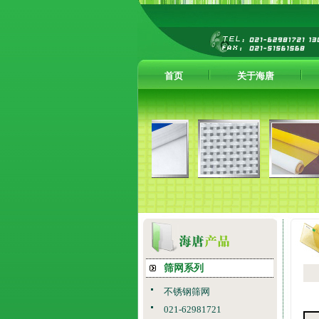
首页
关于海唐
筛网系列
不锈钢筛网
021-62981721