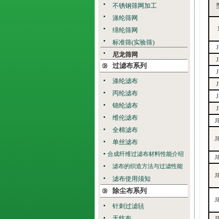
不锈钢筛网加工
涤纶筛网
绵纶筛网
标准筛(实验筛)
尼龙筛网
过滤布系列
涤纶滤布
丙纶滤布
锦纶滤布
维伦滤布
J
全棉滤布
J
单丝滤布
合成纤维过滤布材料性能介绍
J
滤布的织造方法与过滤性能
J
滤布使用须知
除尘布系列
J
针刺过滤毡
无纺布
J