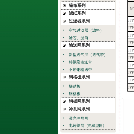
篷布系列
NO
滤纸系列
JFP
过滤器系列
JFP
空气过滤器（滤料）
JFP
滤芯、滤筒
JFP
输送网系列
JFP
新型透气层（透气带）
JFP
特氟隆输送带
JFP
不锈钢输送带
JFP
钢格栅系列
JFP
梯踏板
JFP
钢格板
钢板网系列
冲孔网系列
激光冲网网
电铸筛网（
）
电成型网