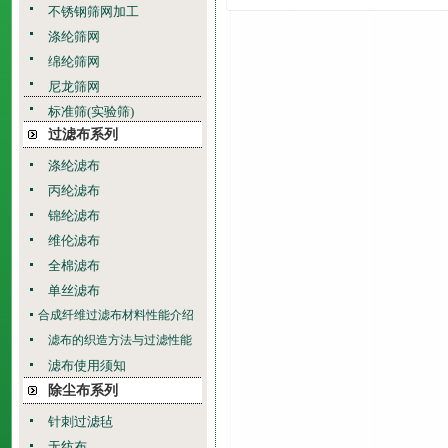
不锈钢筛网加工
涤纶筛网
绵纶筛网
尼龙筛网
标准筛(实验筛)
过滤布系列
涤纶滤布
丙纶滤布
锦纶滤布
维伦滤布
全棉滤布
单丝滤布
合成纤维过滤布材料性能介绍
滤布的织造方法与过滤性能
滤布使用须知
除尘布系列
针刺过滤毡
无纺布