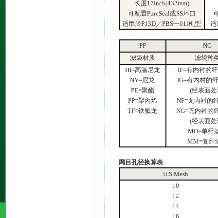
长度17inch(432mm)
可配置PureSeal或SS环口
可
适用於P13D／PBS一01l机型
适
PP
NG
滤袋材质
滤袋种
HI=高温尼龙
IF=有内衬的
NY=尼龙
IG=有内村的
PE=聚酯
(经表面处
PP=聚丙烯
NF=无内衬的
TF=铁氟龙
NG=无内衬的
(经表面处
MO=单纤
MM=复纤
网目孔径换算表
U.S.Mesh
10
12
14
16