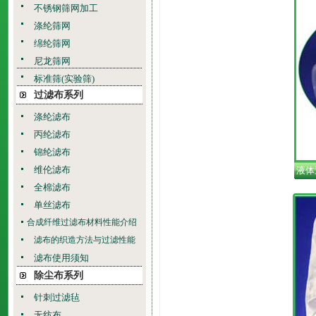
不锈钢筛网加工
涤纶筛网
绵纶筛网
尼龙筛网
标准筛(实验筛)
过滤布系列
涤纶滤布
丙纶滤布
锦纶滤布
维伦滤布
液体
全棉滤布
单丝滤布
合成纤维过滤布材料性能介绍
滤布的织造方法与过滤性能
滤布使用须知
除尘布系列
针刺过滤毡
无纺布