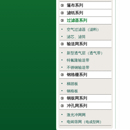
篷布系列
滤纸系列
过滤器系列
空气过滤器（滤料）
滤芯、滤筒
输送网系列
新型透气层（透气带）
特氟隆输送带
不锈钢输送带
钢格栅系列
梯踏板
钢格板
钢板网系列
冲孔网系列
激光冲网网
电铸筛网（
）
电成型网