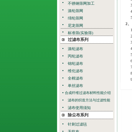
不锈钢筛网加工
涤纶筛网
绵纶筛网
2
尼龙筛网
标准筛(实验筛)
过滤布系列
涤纶滤布
丙纶滤布
锦纶滤布
维伦滤布
全棉滤布
单丝滤布
合成纤维过滤布材料性能介绍
滤布的织造方法与过滤性能
滤布使用须知
除尘布系列
针刺过滤毡
无纺布